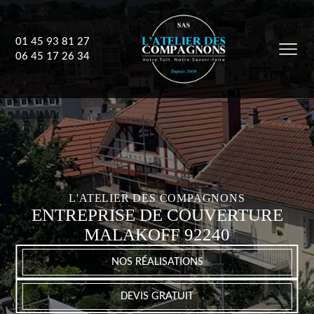
01 45 93 81 27
06 45 17 26 34
L'ATELIER DES COMPAGNONS
ENTREPRISE DE COUVERTURE
MALAKOFF 92240
NOS RÉALISATIONS
DEVIS GRATUIT