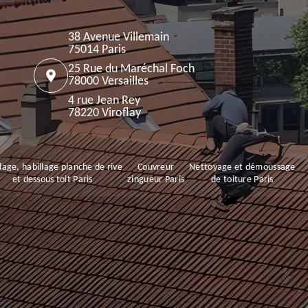
38 Avenue Villemain
75014 Paris
25 Rue du Maréchal Foch
78000 Versailles
4 rue Jean Rey
78220 Viroflay
age, habillage planche de rive
Couvreur
Nettoyage et démoussage
et dessous toit Paris
zingueur Paris
de toiture Paris