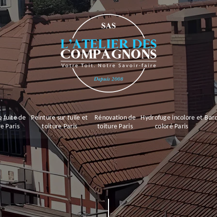
 fuite de
Peinture sur tuile et
Rénovation de
Hydrofuge incolore et
Bard
re Paris
toiture Paris
toiture Paris
coloré Paris