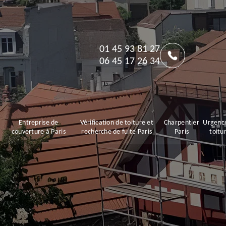
01 45 93 81 27
06 45 17 26 34
Entreprise de
Vérification de toiture et
Charpentier
Urgence
couverture à Paris
recherche de fuite Paris
Paris
toitu