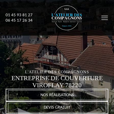
01 45 93 81 27
06 45 17 26 34
L'ATELIER DES COMPAGNONS
ENTREPRISE DE COUVERTURE
VIROFLAY 78220
NOS RÉALISATIONS
DEVIS GRATUIT