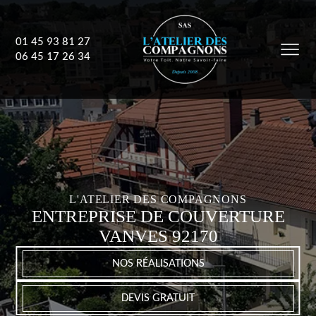
01 45 93 81 27
06 45 17 26 34
L'ATELIER DES COMPAGNONS
ENTREPRISE DE COUVERTURE
VANVES 92170
NOS RÉALISATIONS
DEVIS GRATUIT